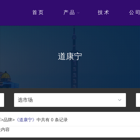
首 页
产 品
技 术
公 
道康宁
>品牌>
《道康宁》
中共有 0 条记录
关内容