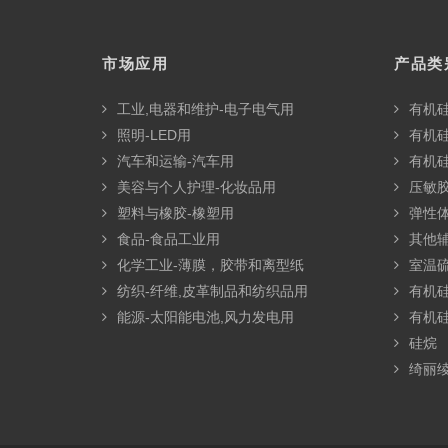
市场应用
产品类
工业,电器和维护-电子电气用
有机
照明-LED用
有机
汽车和运输-汽车用
有机
美容与个人护理-化妆品用
压敏胶
塑料与橡胶-橡塑用
弹性
食品-食品工业用
其他
化学工业-薄膜，胶带和离型纸
室温硫
纺织-纤维,皮革制品和纺织品用
有机
能源-太阳能电池,风力发电用
有机
硅烷
绮丽