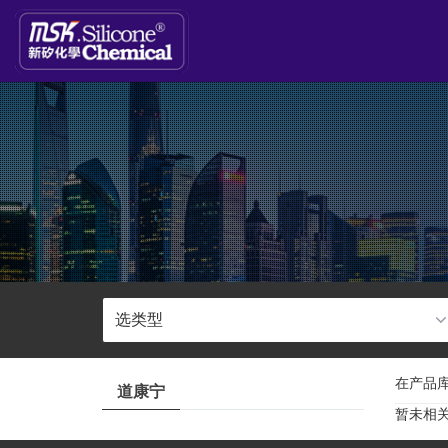
在产品库
道康宁
暂未相