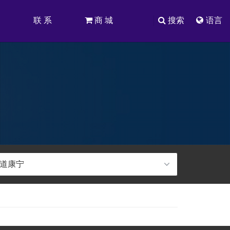
司
联 系
商 城
搜索
语言